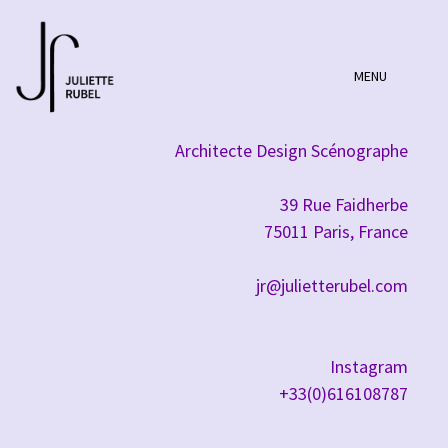
Skip
to
MENU
I
content
n
f
Architecte Design Scénographe
o
39 Rue Faidherbe
75011 Paris, France
jr@julietterubel.com
Instagram
+33(0)616108787